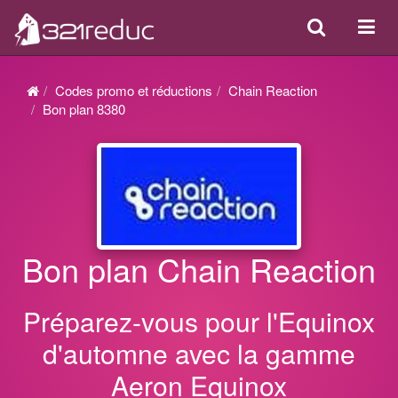
Search
Acti
ou
désa
Codes promo et réductions
Chain Reaction
la
Bon plan 8380
navi
Bon plan Chain Reaction
Préparez-vous pour l'Equinox
d'automne avec la gamme
Aeron Equinox