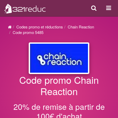
Search
Acti
ou
désa
Codes promo et réductions
Chain Reaction
la
Code promo 5485
navi
Code promo Chain
Reaction
20% de remise à partir de
100€ d'achat