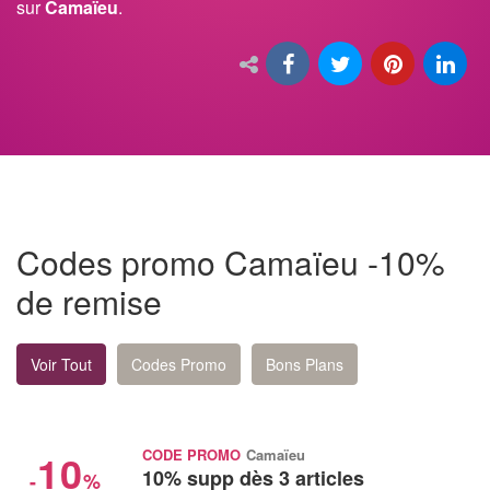
sur
Camaïeu
.
Codes promo Camaïeu -10%
de remise
Voir Tout
Codes Promo
Bons Plans
10
CODE PROMO
Camaïeu
10% supp dès 3 articles
-
%