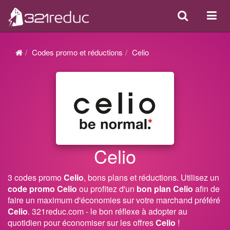
Search
Acti
ou
désa
Codes promo et réductions
Celio
la
navi
Celio
3 codes promo
Celio
, bons plans et réductions. Utilisez un
code promo Celio
ou profitez d'un
bon plan Celio
afin de
faire un maximum d'économies sur votre marchand préféré
Celio
. 321reduc.com - le bon réflexe à adopter au
quotidien pour économiser sur les offres
Celio
!