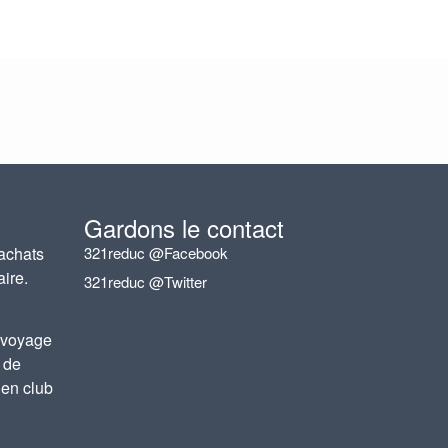
Gardons le contact
achats
321reduc @Facebook
aire.
321reduc @Twitter
 voyage
 de
 en club