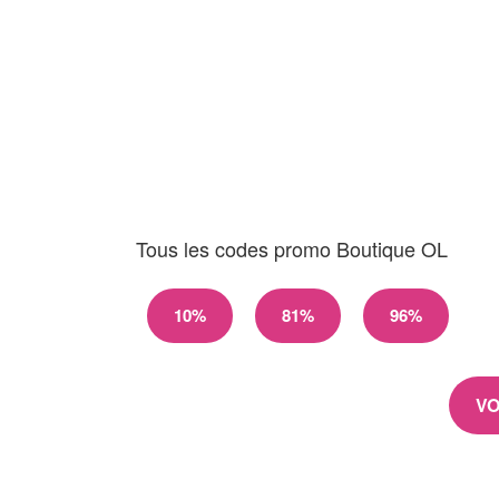
Tous les codes promo Boutique OL
10%
81%
96%
VO