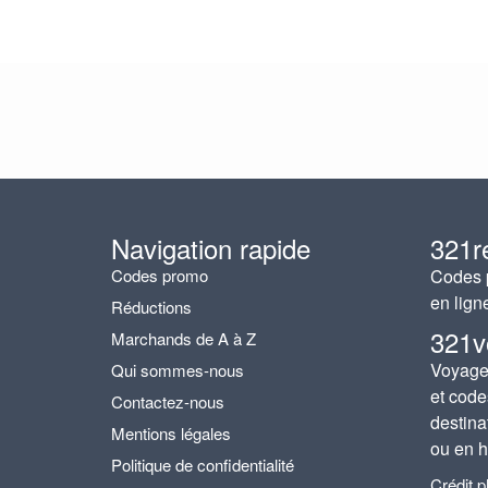
Navigation rapide
321r
Codes promo
Codes p
en lign
Réductions
321v
Marchands de A à Z
Voyages
Qui sommes-nous
et code
Contactez-nous
destina
Mentions légales
ou en h
Politique de confidentialité
Crédit 