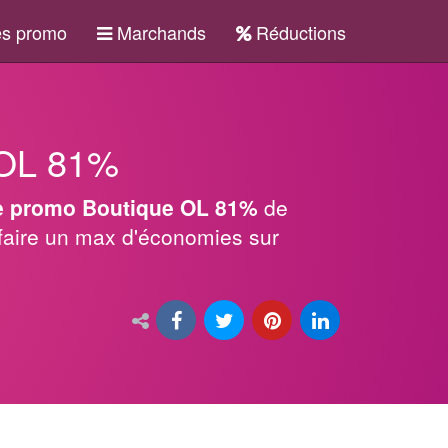
s promo
Marchands
Réductions
 OL 81%
e promo Boutique OL 81%
de
faire un max d'économies sur