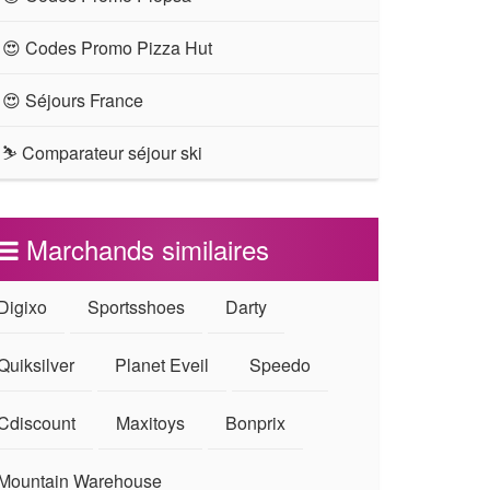
😍 Codes Promo Pizza Hut
😍 Séjours France
⛷ Comparateur séjour ski
Marchands similaires
Digixo
Sportsshoes
Darty
Quiksilver
Planet Eveil
Speedo
Cdiscount
Maxitoys
Bonprix
Mountain Warehouse