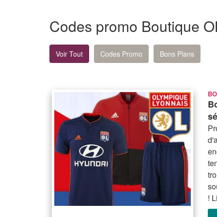
Codes promo Boutique O
Voir Tout
Codes Promo
Bons Plans
BO
Bo
sé
Pr
d'
en
te
tr
so
! 