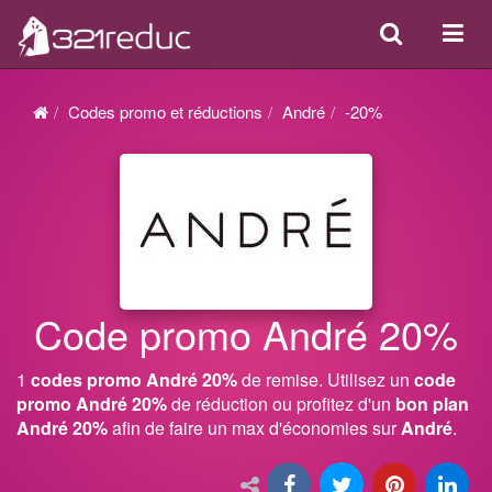
Search
Acti
ou
désa
Codes promo et réductions
André
-20%
la
navi
Code promo André 20%
1
codes promo André 20%
de remise. Utilisez un
code
promo André 20%
de réduction ou profitez d'un
bon plan
André 20%
afin de faire un max d'économies sur
André
.