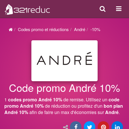
Search
Acti
ou
désa
Codes promo et réductions
André
-10%
la
navi
Code promo André 10%
1
codes promo André 10%
de remise. Utilisez un
code
promo André 10%
de réduction ou profitez d'un
bon plan
André 10%
afin de faire un max d'économies sur
André
.