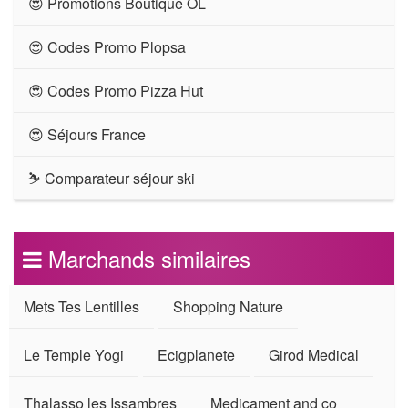
😍 Promotions Boutique OL
😍 Codes Promo Plopsa
😍 Codes Promo Pizza Hut
😍 Séjours France
⛷ Comparateur séjour ski
Marchands similaires
Mets Tes Lentilles
Shopping Nature
Le Temple Yogi
Ecigplanete
Girod Medical
Thalasso les Issambres
Medicament and co