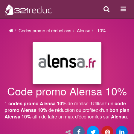
Search
Acti
ou
désa
Codes promo et réductions
Alensa
-10%
la
navi
Code promo Alensa 10%
1
codes promo Alensa 10%
de remise. Utilisez un
code
promo Alensa 10%
de réduction ou profitez d'un
bon plan
Alensa 10%
afin de faire un max d'économies sur
Alensa
.