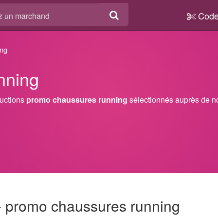
Code
ing
nning
ductions
promo chaussures running
sélectionnés auprès de n
 - promo chaussures running