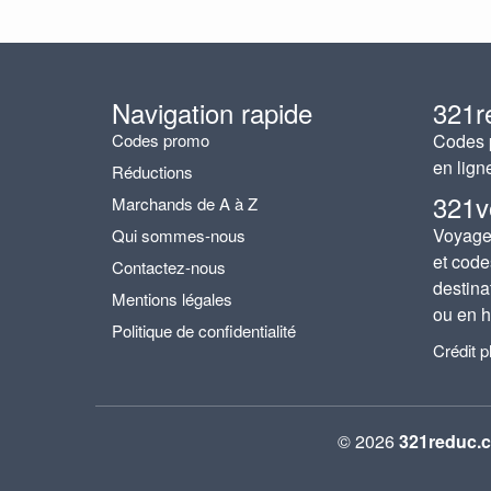
Navigation rapide
321r
Codes promo
Codes p
en lign
Réductions
321v
Marchands de A à Z
Voyages
Qui sommes-nous
et code
Contactez-nous
destina
Mentions légales
ou en h
Politique de confidentialité
Crédit 
© 2026
321reduc.