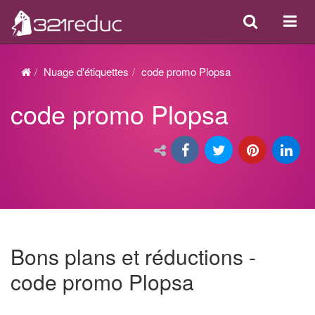
Search
Acti
ou
désa
Nuage d'étiquettes
code promo Plopsa
la
code promo Plopsa
navi
Bons plans et réductions -
code promo Plopsa