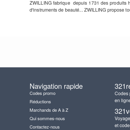
ZWILLING fabrique depuis 1731 des produits ha
d'instruments de beauté... ZWILLING propose tou
Navigation rapide
321r
Codes promo
Codes p
en lign
Réductions
321v
Marchands de A à Z
Voyages
Qui sommes-nous
et code
Contactez-nous