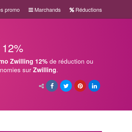
s promo
Marchands
Réductions
g 12%
mo Zwilling 12%
de réduction ou
conomies sur
Zwilling
.