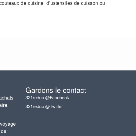
outeaux de cuisine, d’ustensiles de cuisson ou
Gardons le contact
achats
321reduc @Facebook
aire.
321reduc @Twitter
 voyage
 de