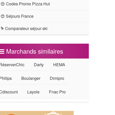
😍 Codes Promo Pizza Hut
😍 Séjours France
⛷ Comparateur séjour ski
Marchands similaires
RéserverChic
Darty
HEMA
Philips
Boulanger
Dimipro
Cdiscount
Layole
Fnac Pro