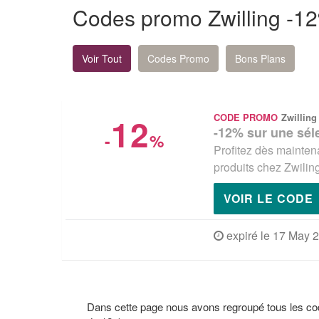
Codes promo Zwilling -1
Voir Tout
Codes Promo
Bons Plans
12
CODE PROMO
Zwilling
-12% sur une sél
-
%
Profitez dès mainten
produits chez Zwilin
VOIR LE CODE
expiré le 17 May 
Dans cette page nous avons regroupé tous les co