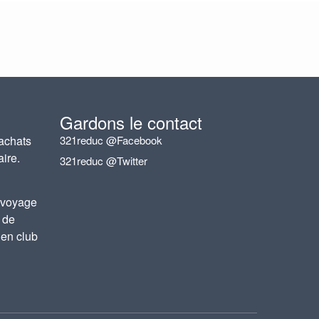
Gardons le contact
achats
321reduc @Facebook
aire.
321reduc @Twitter
 voyage
 de
 en club