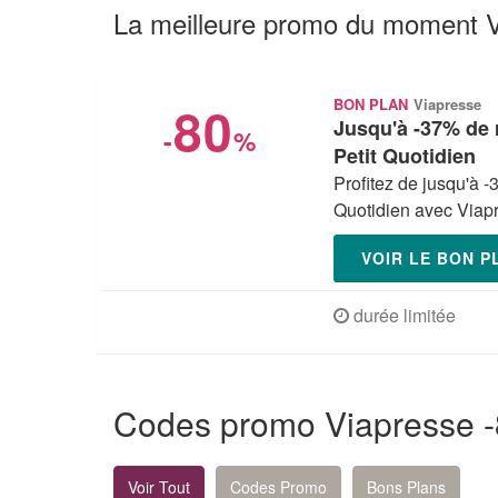
La meilleure promo du moment 
80
BON PLAN
Viapresse
Jusqu'à -37% de
-
%
Petit Quotidien
Profitez de jusqu'à 
Quotidien avec Viapr
VOIR LE BON 
durée limitée
Codes promo Viapresse 
Voir Tout
Codes Promo
Bons Plans