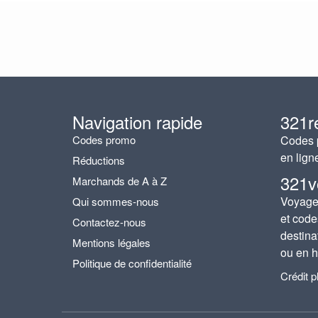
Navigation rapide
321r
Codes promo
Codes p
en lign
Réductions
321v
Marchands de A à Z
Voyages
Qui sommes-nous
et code
Contactez-nous
destina
Mentions légales
ou en h
Politique de confidentialité
Crédit 