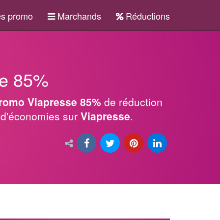
s promo
Marchands
Réductions
se 85%
romo Viapresse 85%
de réduction
x d'économies sur
Viapresse
.