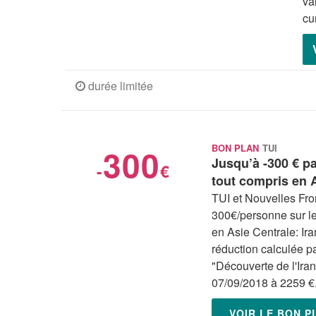
va
cu
durée limitée
300
BON PLAN
TUI
Jusqu’à -300 € pa
-
€
tout compris en 
TUI et Nouvelles Fro
300€/personne sur les
en Asie Centrale: Ir
réduction calculée pa
"Découverte de l'Iran
07/09/2018 à 2259 €
VOIR LE BON 