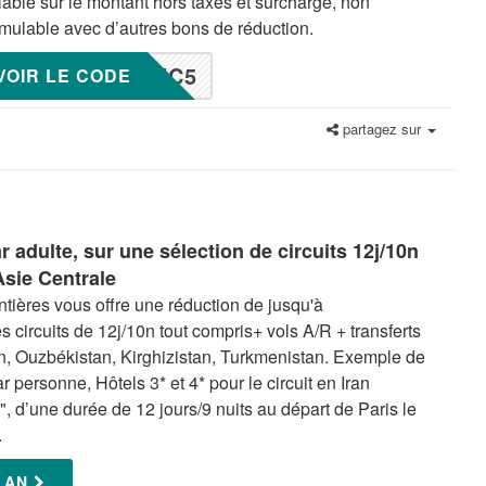
lable sur le montant hors taxes et surcharge, non
mulable avec d’autres bons de réduction.
UC5
VOIR LE CODE
partagez sur
r adulte, sur une sélection de circuits 12j/10n
Asie Centrale
ntières vous offre une réduction de jusqu'à
 circuits de 12j/10n tout compris+ vols A/R + transferts
an, Ouzbékistan, Kirghizistan, Turkmenistan. Exemple de
r personne, Hôtels 3* et 4* pour le circuit en Iran
", d’une durée de 12 jours/9 nuits au départ de Paris le
.
PLAN