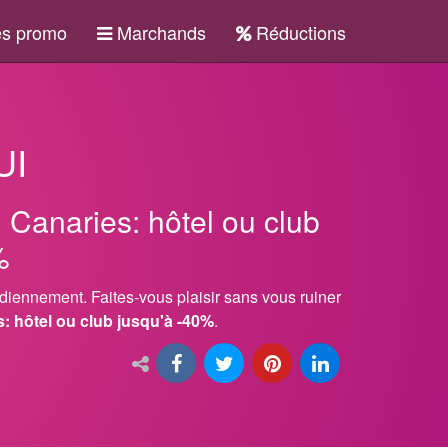
s promo
Marchands
Réductions
UI
Canaries: hôtel ou club
%
tidiennement. Faites-vous plaisir sans vous ruiner
: hôtel ou club jusqu'à -40%
.