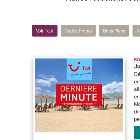
Voir Tout
Codes Promo
Bons Plans
N
BO
Ju
Dé
en
al
en
Mo
dé
pe