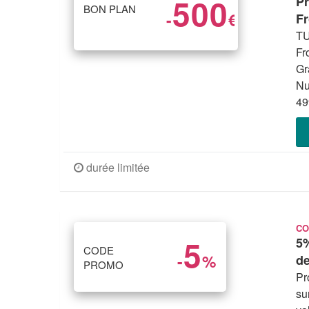
500
Pr
BON PLAN
-
€
Fr
TU
Fr
Gr
Nu
49
durée limitée
CO
5
5
CODE
-
%
de
PROMO
Pr
su