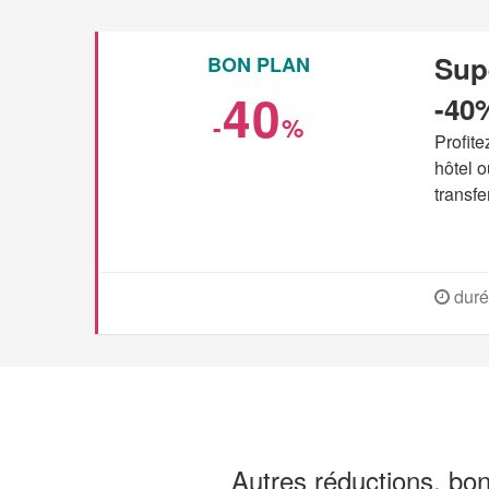
Sup
BON PLAN
40
-40
-
%
Profit
hôtel o
transfe
duré
Autres réductions, bo