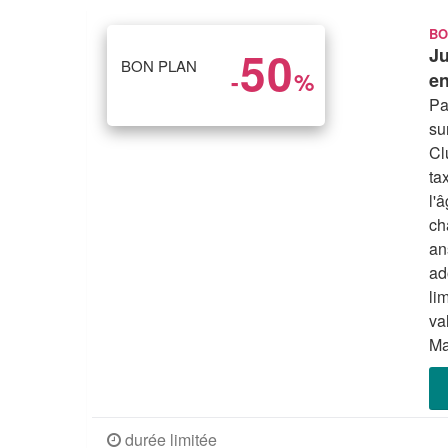
BO
50
Ju
BON PLAN
-
%
en
Pa
su
Cl
ta
l'
ch
an
ad
li
va
Ma
durée limitée