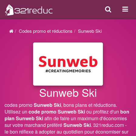
Search
Acti
ou
désa
Codes promo et réductions
Sunweb Ski
la
navi
Sunweb Ski
codes promo
Sunweb Ski
, bons plans et réductions.
Utilisez un
code promo Sunweb Ski
ou profitez d'un
bon
plan Sunweb Ski
afin de faire un maximum d'économies
sur votre marchand préféré
Sunweb Ski
. 321reduc.com -
le bon réflexe à adopter au quotidien pour économiser sur