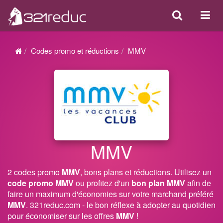
Search
Acti
ou
désa
Codes promo et réductions
MMV
la
navi
MMV
2 codes promo
MMV
, bons plans et réductions. Utilisez un
code promo MMV
ou profitez d'un
bon plan MMV
afin de
faire un maximum d'économies sur votre marchand préféré
MMV
. 321reduc.com - le bon réflexe à adopter au quotidien
pour économiser sur les offres
MMV
!