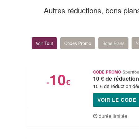
Autres réductions, bons pla
Voir Tout
Codes Promo
Bons Plans
N
10
CODE PROMO
Sportfo
10 € de réductio
-
€
10 € de réduction dès
VOIR LE CODE
durée limitée