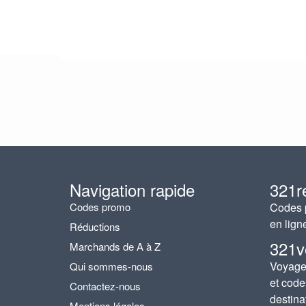
Navigation rapide
321r
Codes promo
Codes p
en lign
Réductions
321v
Marchands de A à Z
Voyages
Qui sommes-nous
et code
Contactez-nous
destina
Mentions légales