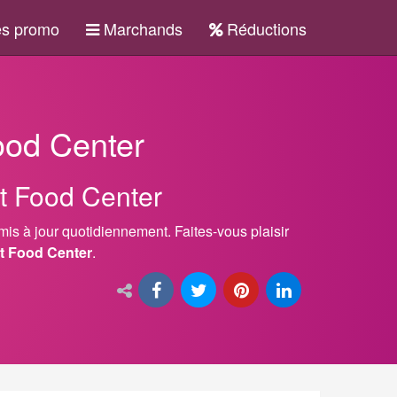
s promo
Marchands
Réductions
ood Center
rt Food Center
 mis à jour quotidiennement. Faites-vous plaisir
rt Food Center
.