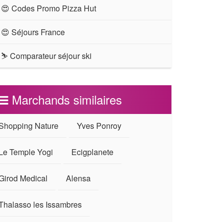
😍 Codes Promo Pizza Hut
😍 Séjours France
⛷ Comparateur séjour ski
Marchands similaires
Shopping Nature
Yves Ponroy
Le Temple Yogi
Ecigplanete
Girod Medical
Alensa
Thalasso les Issambres