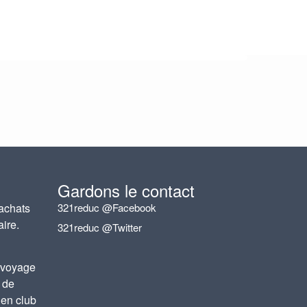
Gardons le contact
achats
321reduc @Facebook
aire.
321reduc @Twitter
 voyage
 de
 en club