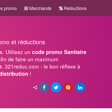
s promo
Marchands
Réductions
omo et réductions
s. Utilisez un
code promo Sanitaire
fin de faire un maximum
n
. 321reduc.com - le bon réflexe à
distribution
!