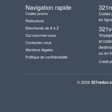
Navigation rapide
321r
Codes promo
Codes p
en lign
Réductions
321v
Marchands de A à Z
Voyages
Qui sommes-nous
et code
Contactez-nous
destina
Mentions légales
ou en h
Politique de confidentialité
Crédit 
© 2026
321reduc.