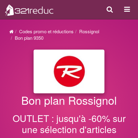
Search
Acti
ou
désa
Codes promo et réductions
Rossignol
la
Bon plan 9350
navi
Bon plan Rossignol
OUTLET : jusqu'à -60% sur
une sélection d'articles