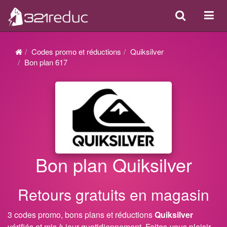
Search
Acti
ou
désa
Codes promo et réductions
Quiksilver
la
Bon plan 617
navi
Bon plan Quiksilver
Retours gratuits en magasin
3 codes promo, bons plans et réductions
Quiksilver
vérifiés et mis à jour quotidiennement. Faites-vous plaisir