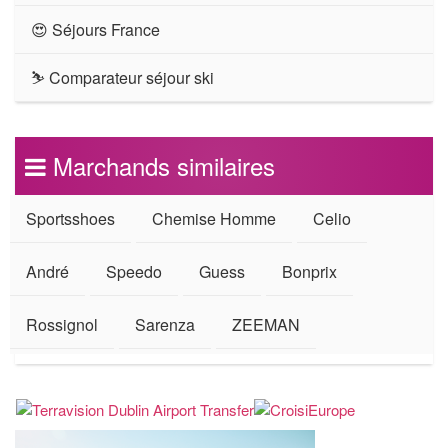
😍 Séjours France
⛷ Comparateur séjour ski
Marchands similaires
Sportsshoes
Chemise Homme
Celio
André
Speedo
Guess
Bonprix
Rossignol
Sarenza
ZEEMAN