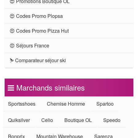
😍 Promotions Boutique OL
😍 Codes Promo Plopsa
😍 Codes Promo Pizza Hut
😍 Séjours France
⛷ Comparateur séjour ski
Marchands similaires
Sportsshoes
Chemise Homme
Spartoo
Quiksilver
Celio
Boutique OL
Speedo
Bonprix
Mountain Warehouse
Sarenza