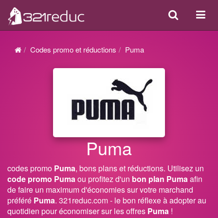
Search
Acti
ou
désa
Codes promo et réductions
Puma
la
navi
Puma
codes promo
Puma
, bons plans et réductions. Utilisez un
code promo Puma
ou profitez d'un
bon plan Puma
afin
de faire un maximum d'économies sur votre marchand
préféré
Puma
. 321reduc.com - le bon réflexe à adopter au
quotidien pour économiser sur les offres
Puma
!