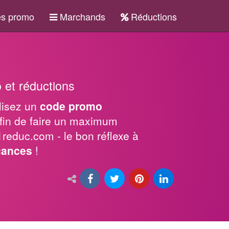
s promo
Marchands
Réductions
 et réductions
ilisez un
code promo
fin de faire un maximum
1reduc.com - le bon réflexe à
cances
!