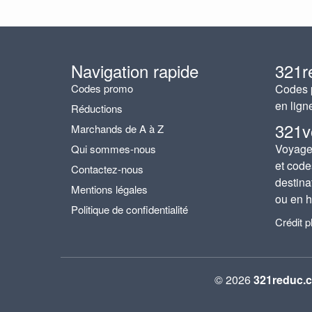
Navigation rapide
321r
Codes promo
Codes p
en lign
Réductions
321v
Marchands de A à Z
Voyages
Qui sommes-nous
et code
Contactez-nous
destina
Mentions légales
ou en h
Politique de confidentialité
Crédit 
© 2026
321reduc.