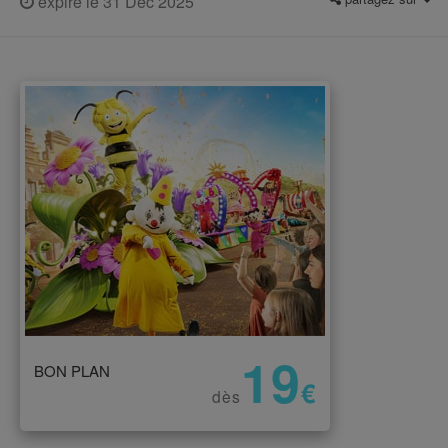
expiré le 31 Dec 2025
19
BON PLAN
€
dès