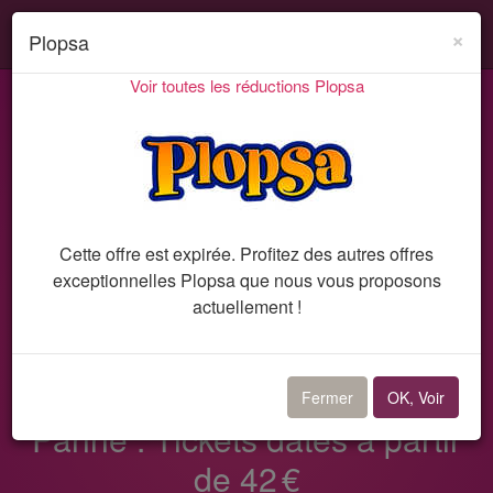
Search
Acti
×
Plopsa
ou
Voir toutes les réductions Plopsa
désa
Codes promo et réductions
Plopsa
Bon plan 6726
la
navi
Cette offre est expirée. Profitez des autres offres
exceptionnelles Plopsa que nous vous proposons
actuellement !
Bon plan Plopsa
HALLOWEEN à Plopsaland de
Fermer
OK, Voir
Panne : Tickets datés à partir
de 42 €