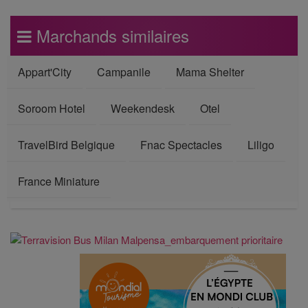
Marchands similaires
Appart'City
Campanile
Mama Shelter
Soroom Hotel
Weekendesk
Otel
TravelBird Belgique
Fnac Spectacles
Liligo
France Miniature