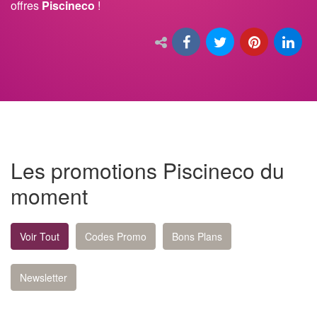
offres
Piscineco
!
Les promotions Piscineco du
moment
Voir Tout
Codes Promo
Bons Plans
Newsletter