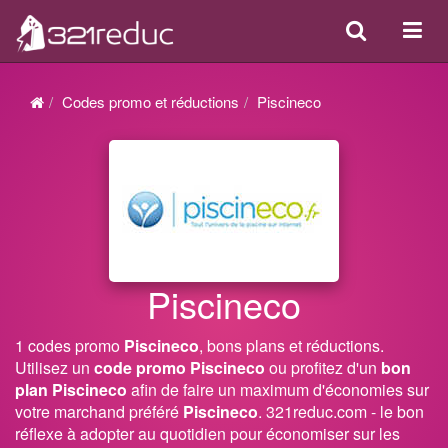
Search
Acti
ou
désa
Codes promo et réductions
Piscineco
la
navi
Piscineco
1 codes promo
Piscineco
, bons plans et réductions.
Utilisez un
code promo Piscineco
ou profitez d'un
bon
plan Piscineco
afin de faire un maximum d'économies sur
votre marchand préféré
Piscineco
. 321reduc.com - le bon
réflexe à adopter au quotidien pour économiser sur les