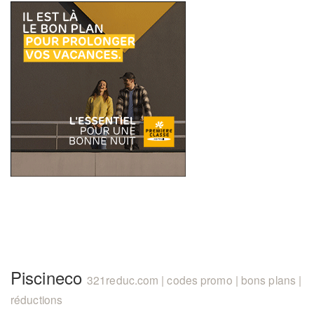
Piscineco
321reduc.com | codes promo | bons plans |
réductions