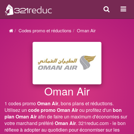
Search
Acti
ou
désa
Codes promo et réductions
Oman Air
la
navi
Oman Air
1 codes promo
Oman Air
, bons plans et réductions.
Utilisez un
code promo Oman Air
ou profitez d'un
bon
plan Oman Air
afin de faire un maximum d'économies sur
votre marchand préféré
Oman Air
. 321reduc.com - le bon
réflexe à adopter au quotidien pour économiser sur les