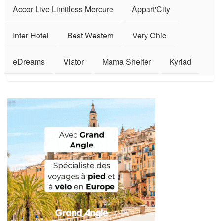
Accor Live Limitless Mercure
Appart'City
Inter Hotel
Best Western
Very Chic
eDreams
Viator
Mama Shelter
Kyriad