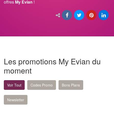
offres
My Evian
!
Les promotions My Evian du
moment
Voir Tout
Codes Promo
Bons Plans
Newsletter