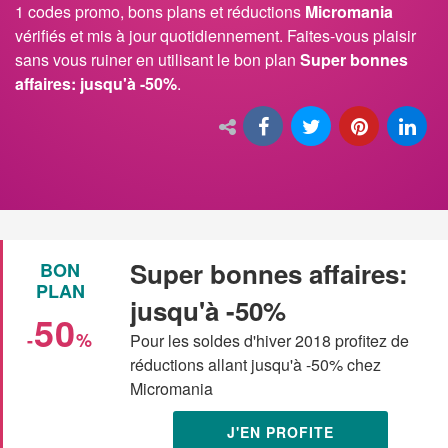
1 codes promo, bons plans et réductions
Micromania
vérifiés et mis à jour quotidiennement. Faites-vous plaisir
sans vous ruiner en utilisant le bon plan
Super bonnes
affaires: jusqu'à -50%
.
Super bonnes affaires:
BON
PLAN
jusqu'à -50%
50
-
%
Pour les soldes d'hiver 2018 profitez de
réductions allant jusqu'à -50% chez
Micromania
J'EN PROFITE