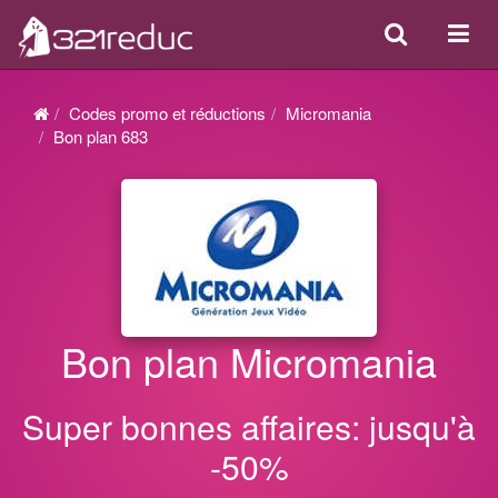
Search
Acti
ou
désa
Codes promo et réductions
Micromania
la
Bon plan 683
navi
Bon plan Micromania
Super bonnes affaires: jusqu'à
-50%