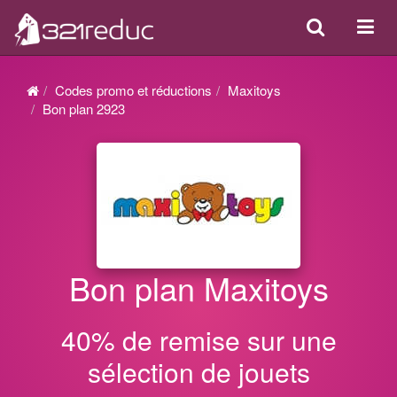
Search
Acti
ou
désa
Codes promo et réductions
Maxitoys
la
Bon plan 2923
navi
Bon plan Maxitoys
40% de remise sur une
sélection de jouets