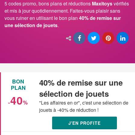
5 codes promo, bons plans et réductions
Maxitoys
vérifiés
et mis à jour quotidiennement. Faites-vous plaisir sans
vous ruiner en utilisant le bon plan
40% de remise sur
une sélection de jouets
.
40% de remise sur une
BON
PLAN
sélection de jouets
40
-
%
"Les affaires en or", c'est une sélection de
jouets à -40% de réduction !
J'EN PROFITE