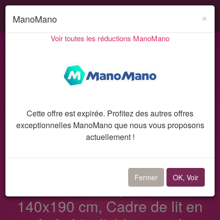
Search
Acti
×
ManoMano
ou
Voir toutes les réductions ManoMano
désa
Codes promo et réductions
ManoMano
la
Bon plan 10423
navi
Cette offre est expirée. Profitez des autres offres
exceptionnelles ManoMano que nous vous proposons
actuellement !
Bon plan ManoMano
Fermer
OK, Voir
Zinus Noah Lit 2 personnes, Lit
140x190 cm, Cadre de lit en