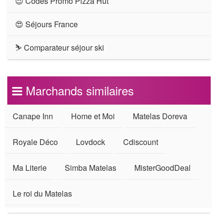
😍 Codes Promo Pizza Hut
😍 Séjours France
⛷ Comparateur séjour ski
Marchands similaires
Canape Inn
Home et Moi
Matelas Doreva
Royale Déco
Lovdock
Cdiscount
Ma Literie
Simba Matelas
MisterGoodDeal
Le roi du Matelas