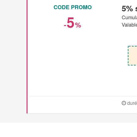
5% 
CODE PROMO
5
Cumulab
-
%
Valable
duré