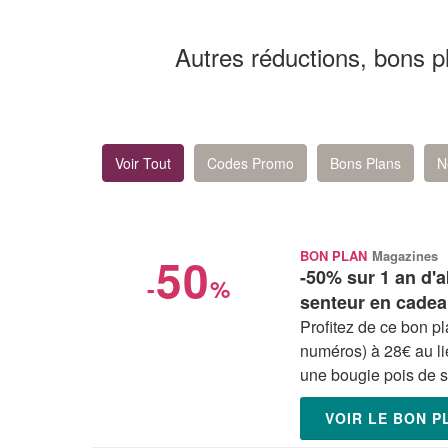
Autres réductions, bons 
Voir Tout
Codes Promo
Bons Plans
N
50
BON PLAN
Magazines
-50% sur 1 an d'
-
%
senteur en cade
Profitez de ce bon 
numéros) à 28€ au l
une bougie pois de s
VOIR LE BON 