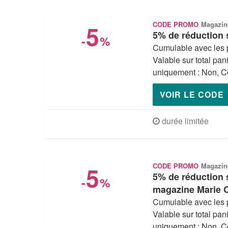
5
CODE PROMO
Magazin
5% de réduction s
-
%
Cumulable avec les 
Valable sur total pan
uniquement : Non, Co
VOIR LE CODE
durée limitée
5
CODE PROMO
Magazin
5% de réduction 
-
%
magazine Marie C
Cumulable avec les 
Valable sur total pan
uniquement : Non, Co