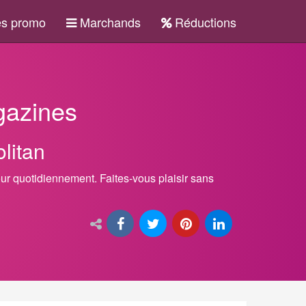
s promo
Marchands
Réductions
azines
litan
jour quotidiennement. Faites-vous plaisir sans