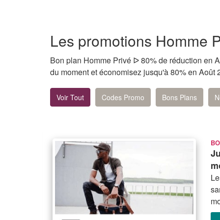
Les promotions Homme P
Bon plan Homme Privé ᐅ 80% de réduction en Ao
du moment et économisez jusqu'à 80% en Août 
Voir Tout
Codes Promo
Bons Plans
N
BO
Ju
mo
Le
sa
mo