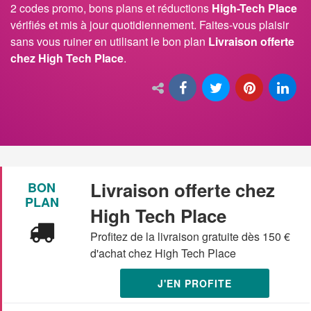
2 codes promo, bons plans et réductions
High-Tech Place
vérifiés et mis à jour quotidiennement. Faites-vous plaisir
sans vous ruiner en utilisant le bon plan
Livraison offerte
chez High Tech Place
.
Livraison offerte chez
BON
PLAN
High Tech Place
Profitez de la livraison gratuite dès 150 €
d'achat chez High Tech Place
J'EN PROFITE