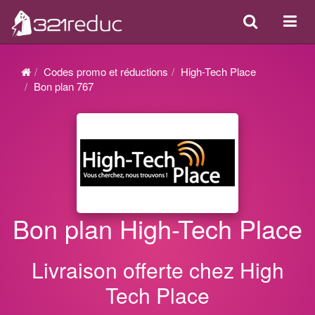
Search
Acti
ou
désa
Codes promo et réductions
High-Tech Place
la
Bon plan 767
navi
Bon plan High-Tech Place
Livraison offerte chez High
Tech Place