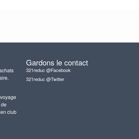
Gardons le contact
achats
321reduc @Facebook
aire.
321reduc @Twitter
 voyage
 de
 en club