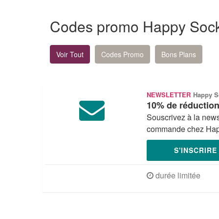
Codes promo Happy Sock
Voir Tout
Codes Promo
Bons Plans
NEWSLETTER
Happy S
10% de réductio
Souscrivez à la news
commande chez Hap
S'INSCRIR
durée limitée