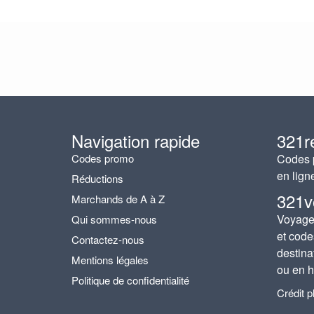
Navigation rapide
321r
Codes promo
Codes p
en lign
Réductions
321v
Marchands de A à Z
Voyages
Qui sommes-nous
et code
Contactez-nous
destina
Mentions légales
ou en h
Politique de confidentialité
Crédit 