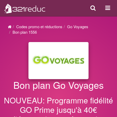
Search
Acti
ou
désa
Codes promo et réductions
Go Voyages
la
Bon plan 1556
navi
Bon plan Go Voyages
NOUVEAU: Programme fidélité
GO Prime jusqu'à 40€