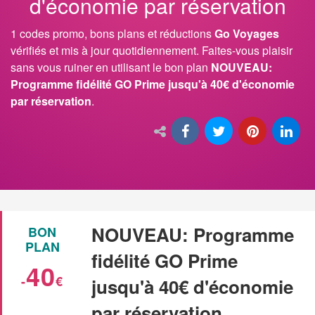
d'économie par réservation
1 codes promo, bons plans et réductions
Go Voyages
vérifiés et mis à jour quotidiennement. Faites-vous plaisir
sans vous ruiner en utilisant le bon plan
NOUVEAU:
Programme fidélité GO Prime jusqu'à 40€ d'économie
par réservation
.
NOUVEAU: Programme
BON
PLAN
fidélité GO Prime
40
-
€
jusqu'à 40€ d'économie
par réservation