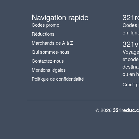
Navigation rapide
321r
Codes promo
Codes p
en lign
Réductions
321v
Marchands de A à Z
Voyages
Qui sommes-nous
et code
Contactez-nous
destina
Mentions légales
ou en h
Politique de confidentialité
Crédit 
© 2026
321reduc.