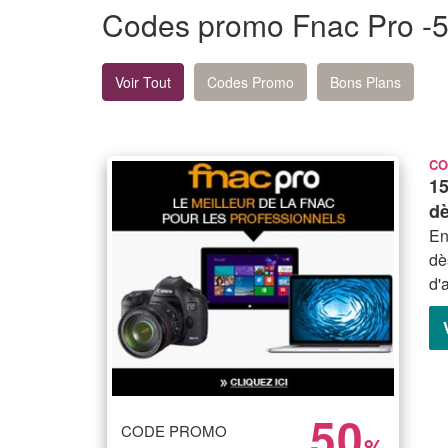
Codes promo Fnac Pro -
Voir Tout
Codes Promo
Bons Plans
CO
15
dè
En
dè
d'
50
CODE PROMO
-
%