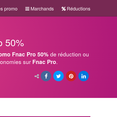
s promo
Marchands
Réductions
o 50%
omo Fnac Pro 50%
de réduction ou
économies sur
Fnac Pro
.