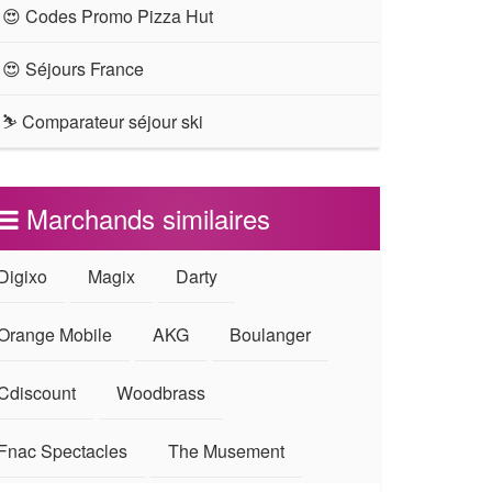
😍 Codes Promo Pizza Hut
😍 Séjours France
⛷ Comparateur séjour ski
Marchands similaires
Digixo
Magix
Darty
Orange Mobile
AKG
Boulanger
Cdiscount
Woodbrass
Fnac Spectacles
The Musement