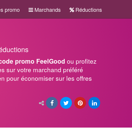
s promo
Marchands
Réductions
éductions
code promo FeelGood
ou profitez
s sur votre marchand préféré
en pour économiser sur les offres