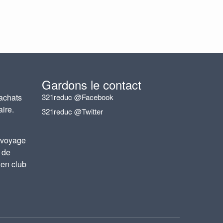
Gardons le contact
achats
321reduc @Facebook
aire.
321reduc @Twitter
 voyage
 de
 en club