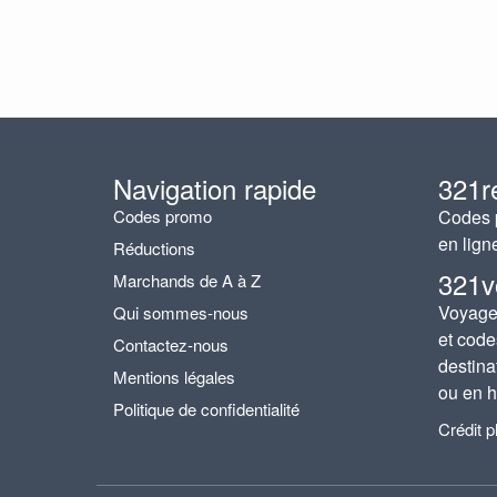
Navigation rapide
321r
Codes promo
Codes p
en lign
Réductions
321v
Marchands de A à Z
Voyages
Qui sommes-nous
et code
Contactez-nous
destina
Mentions légales
ou en h
Politique de confidentialité
Crédit 