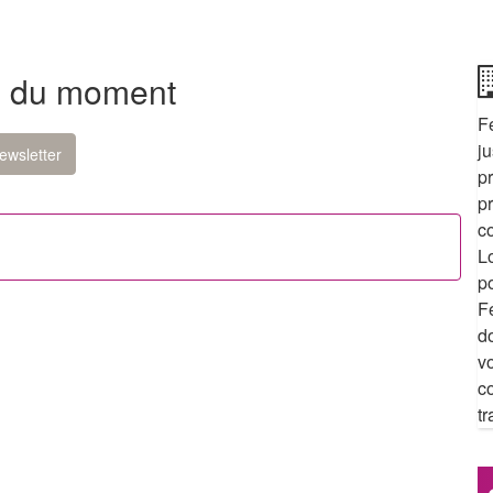
d du moment
F
j
ewsletter
p
p
c
L
p
F
d
v
c
tr