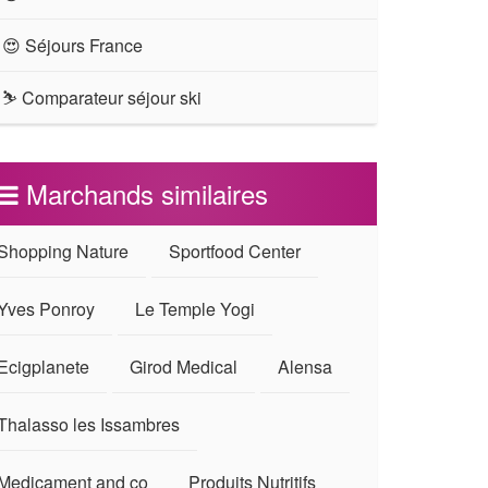
😍 Séjours France
⛷ Comparateur séjour ski
Marchands similaires
Shopping Nature
Sportfood Center
Yves Ponroy
Le Temple Yogi
Ecigplanete
Girod Medical
Alensa
Thalasso les Issambres
Medicament and co
Produits Nutritifs