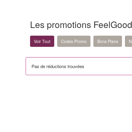
Les promotions FeelGoo
Voir Tout
Codes Promo
Bons Plans
N
Pas de réductions trouvées