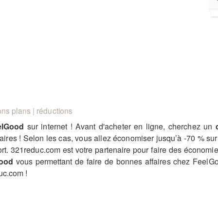
ns plans | réductions
elGood
sur internet ! Avant d'acheter en ligne, cherchez un
ffaires ! Selon les cas, vous allez économiser jusqu’à -70 % 
 port. 321reduc.com est votre partenaire pour faire des économ
Good
vous permettant de faire de bonnes affaires chez FeelG
uc.com !