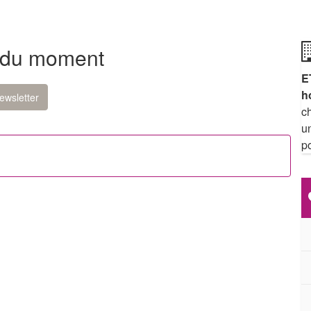
 du moment
E
h
ewsletter
c
u
p