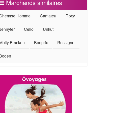
Marchands similaires
Chemise Homme
Camaïeu
Roxy
Jennyfer
Celio
Unkut
Molly Bracken
Bonprix
Rossignol
Boden