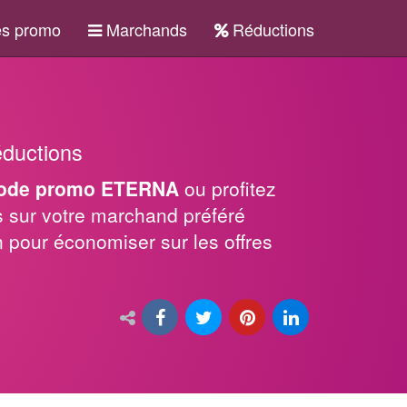
s promo
Marchands
Réductions
éductions
ode promo ETERNA
ou profitez
 sur votre marchand préféré
n pour économiser sur les offres