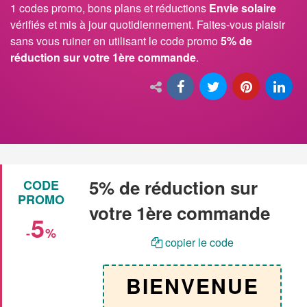
1 codes promo, bons plans et réductions
Envie solaire
vérifiés et mis à jour quotidiennement. Faites-vous plaisir
sans vous ruiner en utilisant le code promo
5% de
réduction sur votre 1ère commande
.
5% de réduction sur
CODE
PROMO
votre 1ère commande
5
-
%
copier le code
BIENVENUE