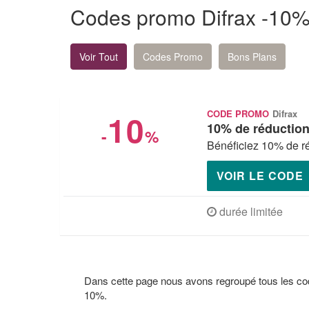
Codes promo Difrax -10%
Voir Tout
Codes Promo
Bons Plans
10
CODE PROMO
Difrax
10% de réduction 
-
%
Bénéficiez 10% de ré
VOIR LE CODE
durée limitée
Dans cette page nous avons regroupé tous les co
10%.