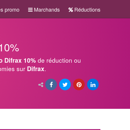
s promo
Marchands
Réductions
 10%
 Difrax 10%
de réduction ou
nomies sur
Difrax
.