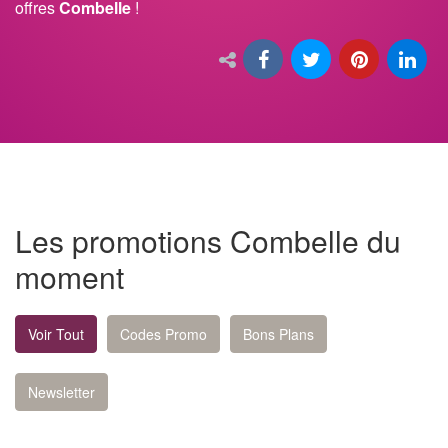
offres
Combelle
!
Les promotions Combelle du
moment
Voir Tout
Codes Promo
Bons Plans
Newsletter