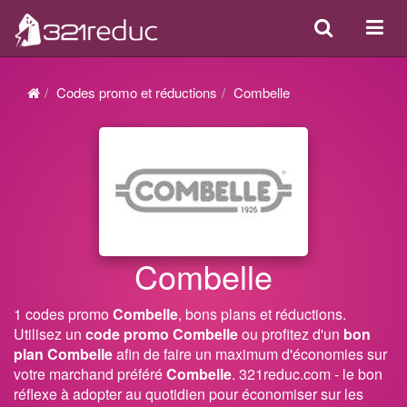
Search
Acti
ou
désa
Codes promo et réductions
Combelle
la
navi
Combelle
1 codes promo
Combelle
, bons plans et réductions.
Utilisez un
code promo Combelle
ou profitez d'un
bon
plan Combelle
afin de faire un maximum d'économies sur
votre marchand préféré
Combelle
. 321reduc.com - le bon
réflexe à adopter au quotidien pour économiser sur les