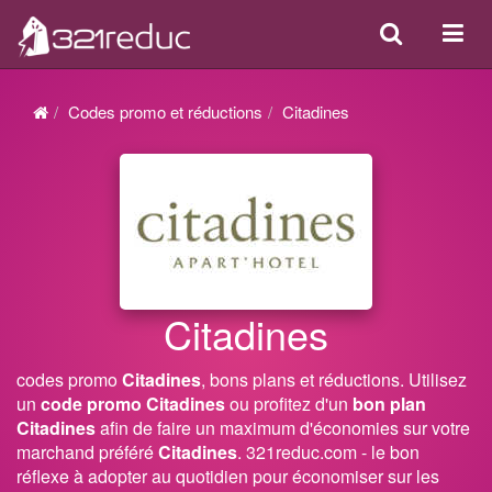
Search
Acti
ou
désa
Codes promo et réductions
Citadines
la
navi
Citadines
codes promo
Citadines
, bons plans et réductions. Utilisez
un
code promo Citadines
ou profitez d'un
bon plan
Citadines
afin de faire un maximum d'économies sur votre
marchand préféré
Citadines
. 321reduc.com - le bon
réflexe à adopter au quotidien pour économiser sur les