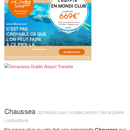
Chaussea
321reduc.com | codes promo | bons plans
| réductions
Ne payez plus au prix fort une commande
Chaussea
sur