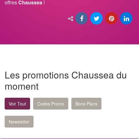
offres
Chaussea
!
Les promotions Chaussea du
moment
Voir Tout
Codes Promo
Bons Plans
Newsletter