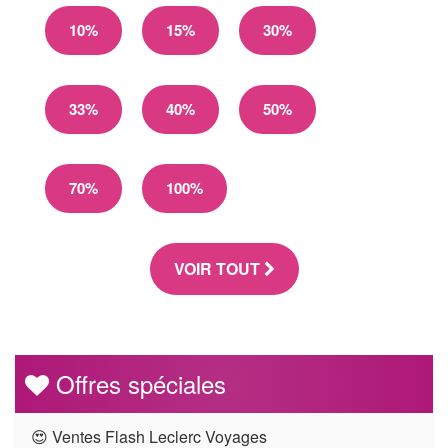
10%
15%
30%
33%
40%
50%
70%
100%
VOIR TOUT
Offres spéciales
😍 Ventes Flash Leclerc Voyages