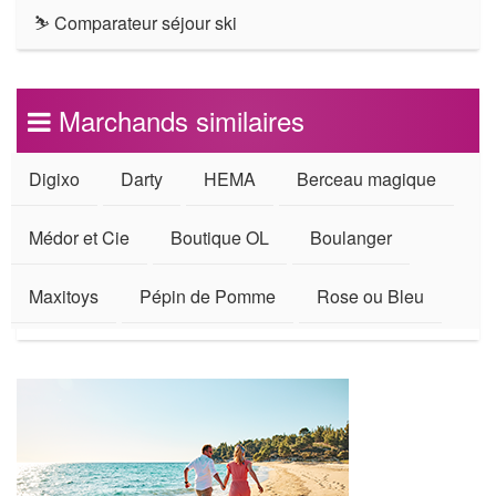
⛷ Comparateur séjour ski
Marchands similaires
Digixo
Darty
HEMA
Berceau magique
Médor et Cie
Boutique OL
Boulanger
Maxitoys
Pépin de Pomme
Rose ou Bleu