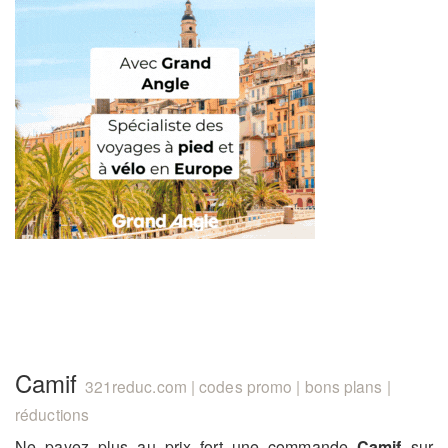
Camif
321reduc.com | codes promo | bons plans |
réductions
Ne payez plus au prix fort une commande
Camif
sur