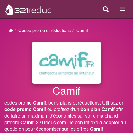
Search
Acti
ou
désa
Codes promo et réductions
Camif
la
navi
Camif
codes promo
Camif
, bons plans et réductions. Utilisez un
code promo Camif
ou profitez d'un
bon plan Camif
afin
de faire un maximum d'économies sur votre marchand
préféré
Camif
. 321reduc.com - le bon réflexe à adopter au
quotidien pour économiser sur les offres
Camif
!