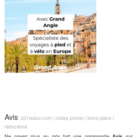
Avis
321reduc.com | codes promo | bons plans |
réductions
Ne payez plus au prix fort une commande
Avis
sur