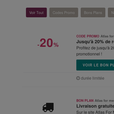
Voir Tout
Codes Promo
Bons Plans
N
20
CODE PROMO
Atlas fo
Jusqu'à 20% de r
-
%
Profitez de jusqu'à 
promotionnel !
VOIR LE BON 
durée limitée
BON PLAN
Atlas for m
Livraison gratuit
Sur le site Atlas For