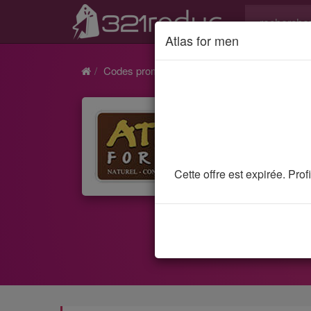
Atlas for men
Codes promo et réductions
Atlas for men
Cette offre est expirée. Pro
3 codes
vous ru