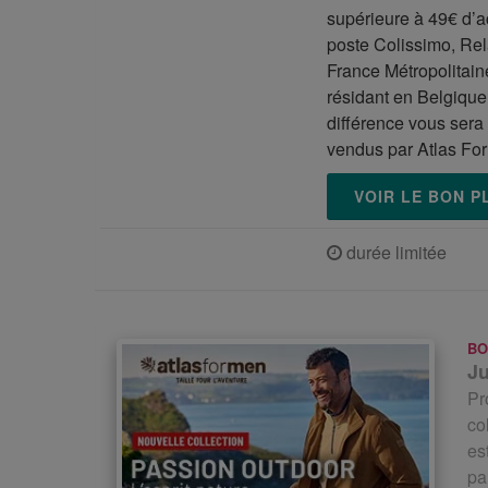
supérieure à 49€ d’ac
poste Colissimo, Rela
France Métropolitaine
résidant en Belgique
différence vous sera 
vendus par Atlas Fo
VOIR LE BON 
durée limitée
BO
Ju
Pr
co
es
pa