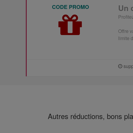
Un c
CODE PROMO
Profite
Offre v
limite 
supp
Autres réductions, bons pl