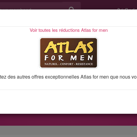
Code
Voir toutes les réductions Atlas for men
Code promo 10328
Code promo Atlas
Un casque sans fil avec radi
fitez des autres offres exceptionnelles Atlas for men que nous 
 promo, bons plans et réductions
Atlas for men
vérifiés et mis
iner en utilisant le code promo
Un casque sans fil avec radio i