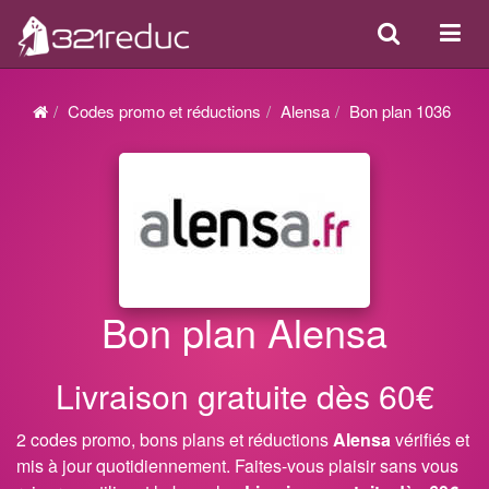
Search
Acti
ou
désa
Codes promo et réductions
Alensa
Bon plan 1036
la
navi
Bon plan Alensa
Livraison gratuite dès 60€
2 codes promo, bons plans et réductions
Alensa
vérifiés et
mis à jour quotidiennement. Faites-vous plaisir sans vous