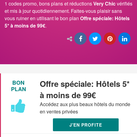
1 codes promo, bons plans et réductions
Very Chic
vérifiés
et mis à jour quotidiennement. Faites-vous plaisir sans
vous ruiner en utilisant le bon plan
Offre spéciale: Hôtels
5* à moins de 99€
.
Offre spéciale: Hôtels 5*
BON
PLAN
à moins de 99€
Accédez aux plus beaux hôtels du monde
en ventes privées
J'EN PROFITE