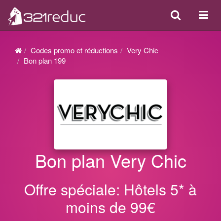
Search
Acti
ou
désa
Codes promo et réductions
Very Chic
la
Bon plan 199
navi
Bon plan Very Chic
Offre spéciale: Hôtels 5* à
moins de 99€