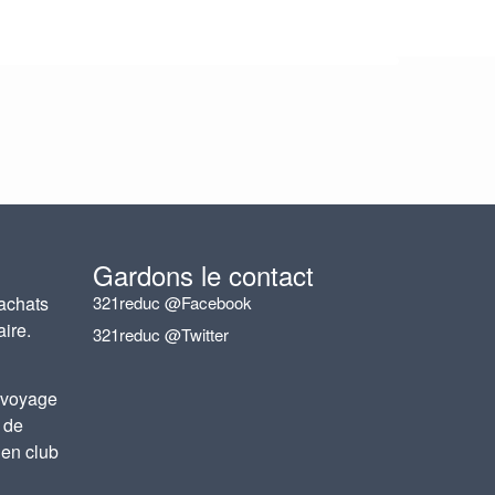
Gardons le contact
achats
321reduc @Facebook
aire.
321reduc @Twitter
 voyage
 de
 en club