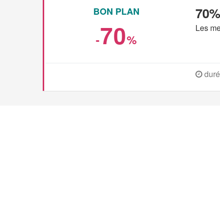
70%
BON PLAN
70
Les mei
-
%
duré