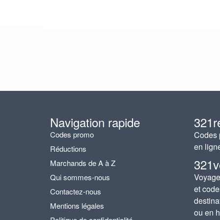
Navigation rapide
321r
Codes promo
Codes p
en lign
Réductions
321v
Marchands de A à Z
Voyages
Qui sommes-nous
et code
Contactez-nous
destina
Mentions légales
ou en h
Politique de confidentialité