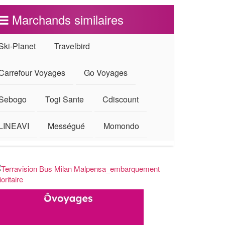
Marchands similaires
Ski-Planet
Travelbird
Carrefour Voyages
Go Voyages
Sebogo
Togi Sante
Cdiscount
LINEAVI
Mességué
Momondo